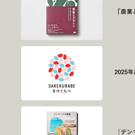
「農業
202
『デン