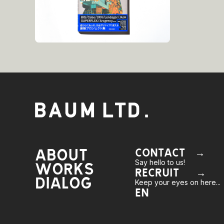
ABOUT
CONTACT →
Say hello to us!
WORKS
RECRUIT →
DIALOG
Keep your eyes on here...
EN