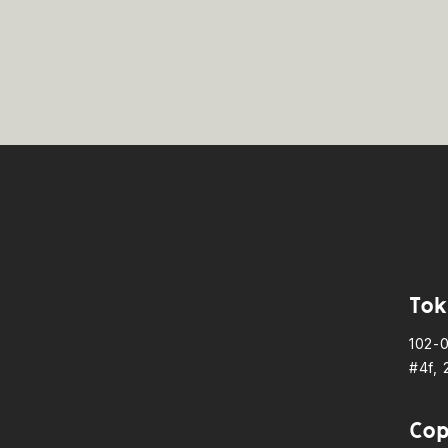
Tok
102-
#4f, 
Cop