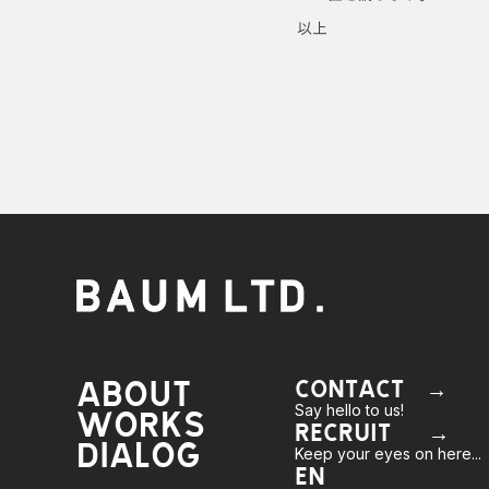
以上
ABOUT
CONTACT →
Say hello to us!
WORKS
RECRUIT →
DIALOG
Keep your eyes on here...
EN