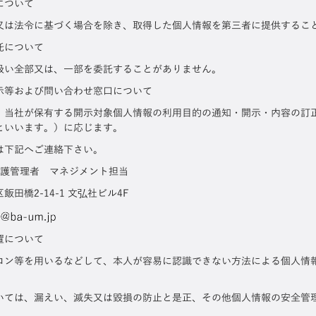
について
又は法令に基づく場合を除き、取得した個人情報を第三者に提供するこ
託について
扱い全部又は、一部を委託することがありません。
示等および問い合わせ窓口について
、当社が保有する開示対象個人情報の利用目的の通知・開示・内容の訂
といいます。）に応じます。
は下記へご連絡下さい。
保護管理者 マネジメント担当
田橋2-14-1 文弘社ビル4F
置について
コン等を用いるなどして、本人が容易に認識できない方法による個人情
いては、漏えい、滅失又は毀損の防止と是正、その他個人情報の安全管